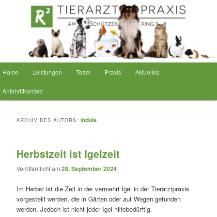
Zum
Zum
Inhalt
sekundären
wechseln
Inhalt
wechseln
Hauptmenü
Home
Leistungen
Team
Praxis
Aktuelles
Anfahrt/Kontakt
indula
ARCHIV DES AUTORS:
Herbstzeit ist Igelzeit
Veröffentlicht am
28. September 2024
Im Herbst ist die Zeit in der vermehrt Igel in der Tierarztpraxis
vorgestellt werden, die in Gärten oder auf Wegen gefunden
werden. Jedoch ist nicht jeder Igel hilfebedürftig.